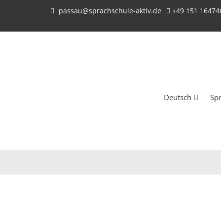
passau@sprachschule-aktiv.de
+49 151 16474
Deutsch
Sp