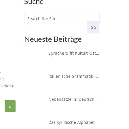
Suche
Neueste Beiträge
Sprache trifft Kultur: Ostern in Deutschland erleben
s
Italienische Grammatik – der Konjunktiv
ie
hrieben.
Nebensätze im Deutschen – wenn, dass und wenn
Das kyrillische Alphabet