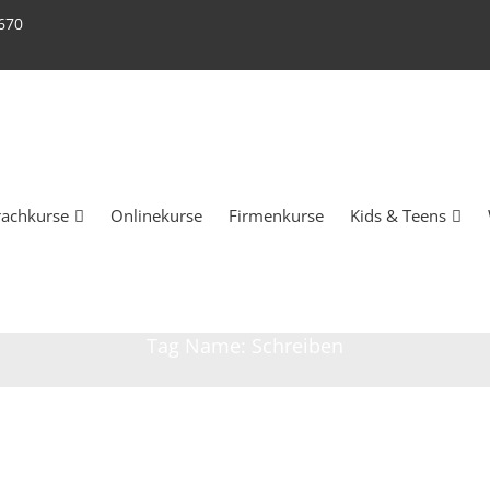
670
rachkurse
Onlinekurse
Firmenkurse
Kids & Teens
Tag Name:
Schreiben